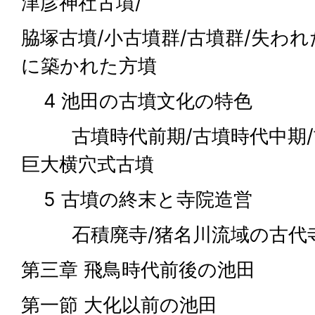
津彦神社古墳/
脇塚古墳/小古墳群/古墳群/失われ
に築かれた方墳
4 池田の古墳文化の特色
古墳時代前期/古墳時代中期/
巨大横穴式古墳
5 古墳の終末と寺院造営
石積廃寺/猪名川流域の古代寺
第三章 飛鳥時代前後の池田
第一節 大化以前の池田