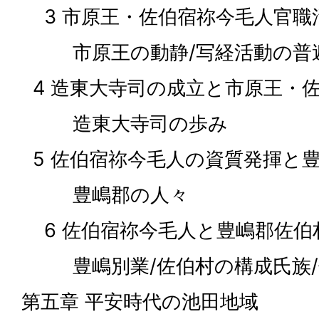
3 市原王・佐伯宿祢今毛人官職
市原王の動静/写経活動の普
4 造東大寺司の成立と市原王・
造東大寺司の歩み
5 佐伯宿祢今毛人の資質発揮と
豊嶋郡の人々
6 佐伯宿祢今毛人と豊嶋郡佐伯
豊嶋別業/佐伯村の構成氏族/
第五章 平安時代の池田地域