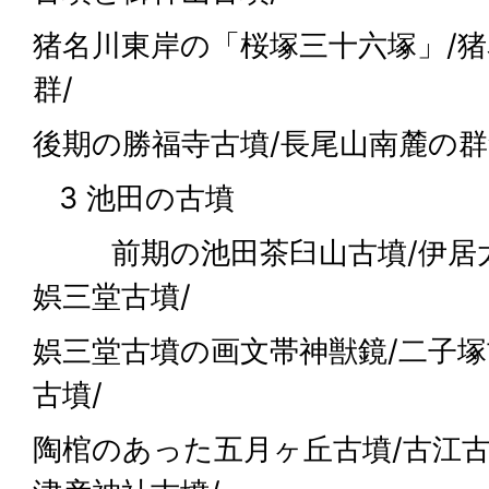
猪名川東岸の「桜塚三十六塚」/
群/
後期の勝福寺古墳/長尾山南麓の
3 池田の古墳
前期の池田茶臼山古墳/伊居太
娯三堂古墳/
娯三堂古墳の画文帯神獣鏡/二子塚
古墳/
陶棺のあった五月ヶ丘古墳/古江古