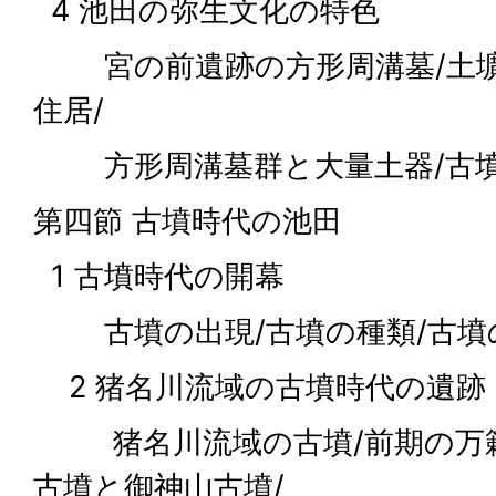
4 池田の弥生文化の特色
宮の前遺跡の方形周溝墓/土壙墓
住居/
方形周溝墓群と大量土器/古墳
第四節 古墳時代の池田
1 古墳時代の開幕
古墳の出現/古墳の種類/古墳
2 猪名川流域の古墳時代の遺跡
猪名川流域の古墳/前期の万籟
古墳と御神山古墳/