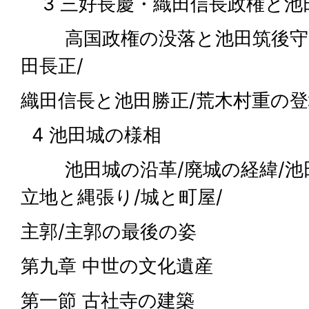
3 三好長慶・織田信長政権と池
高国政権の没落と池田筑後守の
田長正/
織田信長と池田勝正/荒木村重の
4 池田城の様相
池田城の沿革/廃城の経緯/池田
立地と縄張り/城と町屋/
主郭/主郭の最後の姿
第九章 中世の文化遺産
第一節 古社寺の建築