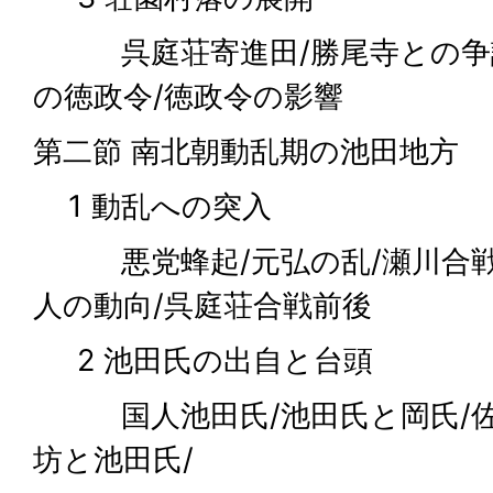
呉庭荘寄進田/勝尾寺との争論/
の徳政令/徳政令の影響
第二節 南北朝動乱期の池田地方
1 動乱への突入
悪党蜂起/元弘の乱/瀬川合戦/
人の動向/呉庭荘合戦前後
2 池田氏の出自と台頭
国人池田氏/池田氏と岡氏/佐
坊と池田氏/