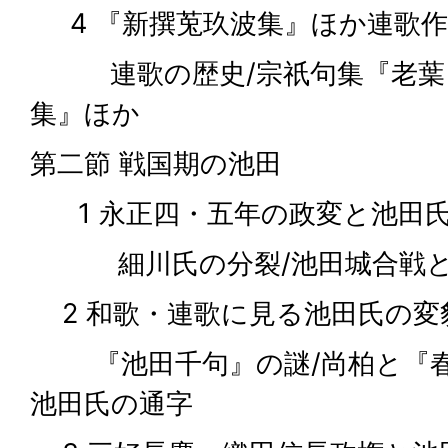
4 『新撰莵玖波集』ほか連歌作
連歌の歴史/宗祇句集『老葉』
集』ほか
第二節 戦国期の池田
1 永正四・五年の政変と池田
細川氏の分裂/池田城合戦と
2 和歌・連歌に見る池田氏の変
『池田千句』の謎/尚柏と『春
池田氏の通字