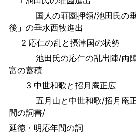
1 池田氏の荘園進出
国人の荘園押領/池田氏の垂水
後」の垂水西牧進出
2 応仁の乱と摂津国の状勢
池田氏の応仁の乱出陣/両陣営
富の蓄積
3 中世和歌と招月庵正広
五月山と中世和歌/招月庵正広
間の詞書/
延徳・明応年間の詞