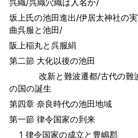
呉織/呉織穴織は人名か/
坂上氏の池田進出/伊居太神社の実
曲呉服と池田/
阪上稲丸と呉服絹
第二節 大化以後の池田
改新と難波遷都/古代の難波/
の国の誕生
第四章 奈良時代の池田地域
第一節 律令国家の到来
1 律令国家の成立と豊嶋郡