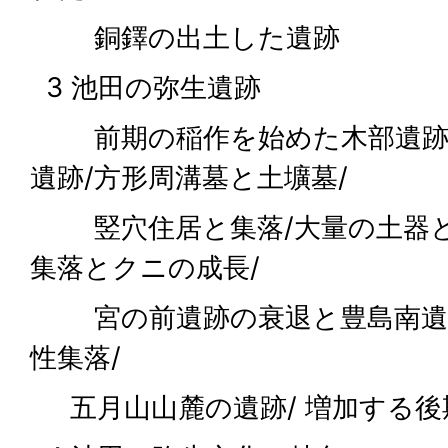
銅鐸の出土した遺跡
3 池田の弥生遺跡
前期の稲作を始めた木部遺跡/
遺跡/方形周溝墓と土壙墓/
竪穴住居と集落/大量の土器と
集落とクニの成長/
宮の前遺跡の衰退と豊島南遺跡
性集落/
五月山山麓の遺跡/ 増加する後