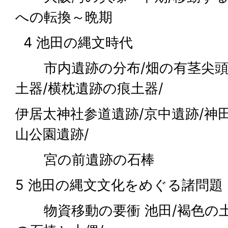
への転換～晩期
4 池田の縄文時代
市内遺跡の分布/畑の有茎尖頭
土器/横枕遺跡の痕土器/
伊居太神社参道遺跡/京中遺跡/神田
山公園遺跡/
宮の前遺跡の石棒
5 池田の縄文文化をめぐる諸問題
物資移動の要衝 池田/褐色の土