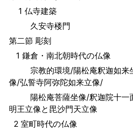
1 仏寺建築
久安寺楼門
第二節 彫刻
1 鎌倉・南北朝時代の仏像
宗教的環境/陽松庵釈迦如来坐
像/弘誓寺阿弥陀如来立像/
陽松庵菩薩坐像/釈迦院十一面
明王立像と毘沙門天立像
2 室町時代の仏像