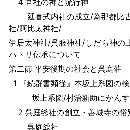
4 官社の神と流行神
延喜式内社の成立/為那都比古神
社/阿比太神社/
伊居太神社/呉服神社/しだら神の
ハトリ伝承について
第二節 平安後期の社会と呉庭荘
1 『続群書類従』本坂上系図の検
坂上系図/村治新助にかんす
2 呉庭総社の創立・善城寺の俗
呉庭総社