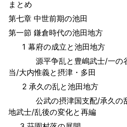
まとめ
第七章 中世前期の池田
第一節 鎌倉時代の池田地方
1 幕府の成立と池田地方
源平争乱と豊嶋武士/一の谷
当/大内惟義と摂津・多田
2 承久の乱と池田地方
公武の摂津国支配/承久の乱
地武士/乱後の変化と再編
3 荘園村落の展開