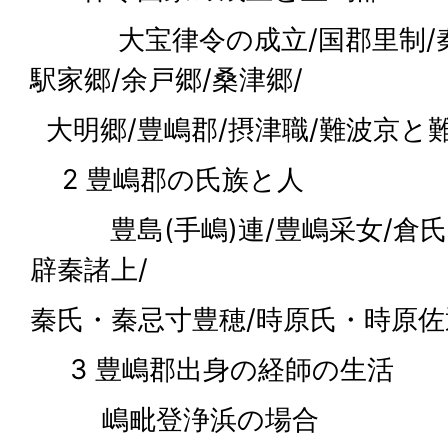
大宝律令の成立/国郡里制/秦上
駅家郷/余戸郷/桑津郷/
大明郷/豊嶋郡/摂津職/難波京と
2 豊嶋郡の氏族と人
豊島(手嶋)連/豊嶋采女/倉氏
辟秦諸上/
秦氏・秦忌寸豊穂/時原氏・時原佐
3 豊嶋郡出身の経師の生活
嶋毗登浄浜の場合