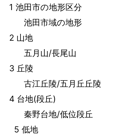
1 池田市の地形区分
池田市域の地形
2 山地
五月山/長尾山
3 丘陵
古江丘陵/五月丘丘陵
4 台地(段丘)
秦野台地/低位段丘
5 低地