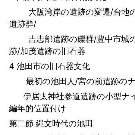
大阪湾岸の遺跡の変遷/台地の
遺跡群/
吉志部遺跡の礫群/豊中市城の
跡/加茂遺跡の旧石器
4 池田市の旧石器文化
最初の池田人/宮の前遺跡のナ
伊居太神社参道遺跡の小型ナイ
編年的位置付け
第二節 縄文時代の池田