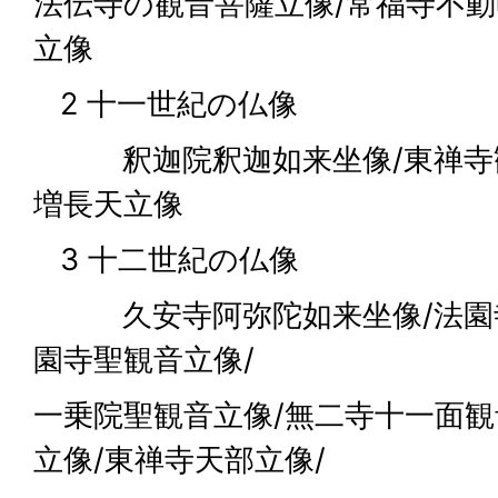
法伝寺の観音菩薩立像/常福寺不動
立像
2 十一世紀の仏像
釈迦院釈迦如来坐像/東禅寺観
増長天立像
3 十二世紀の仏像
久安寺阿弥陀如来坐像/法園寺
園寺聖観音立像/
一乗院聖観音立像/無二寺十一面観
立像/東禅寺天部立像/