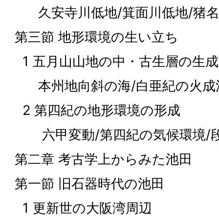
久安寺川低地/箕面川低地/猪名
第三節 地形環境の生い立ち
1 五月山山地の中・古生層の生成
本州地向斜の海/白亜紀の火成活
2 第四紀の地形環境の形成
六甲変動/第四紀の気候環境/
第二章 考古学上からみた池田
第一節 旧石器時代の池田
1 更新世の大阪湾周辺