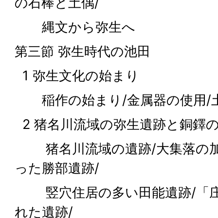
の石棒と土偶/
縄文から弥生へ
第三節 弥生時代の池田
1 弥生文化の始まり
稲作の始まり/金属器の使用/
2 猪名川流域の弥生遺跡と銅鐸
猪名川流域の遺跡/大集落の加
った勝部遺跡/
竪穴住居の多い田能遺跡/「庄
れた遺跡/