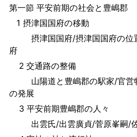
第一節 平安前期の社会と豊嶋郡
1 摂津国国府の移動
摂津国国府/摂津国国府の位置
府
2 交通路の整備
山陽道と豊嶋郡の駅家/官営牧
の発展
3 平安前期豊嶋郡の人々
出雲氏/出雲廣貞/菅原峯嗣/