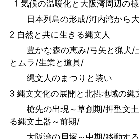
1 気候の温暖化と大阪湾周辺の
日本列島の形成/河内湾から大
2 自然と共に生きる縄文人
豊かな森の恵み/弓矢と猟犬/土
とムラ/生業と道具/
縄文人のまつりと装い
3 縄文文化の展開と北摂地域の縄
槍先の出現～草創期/押型文土
る縄文土器～前期/
大阪湾の貝塚～中期/移動する