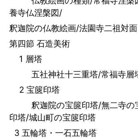
仏教絵画の種類/常福寺涅槃図
養寺仏涅槃図/
釈迦院の仏教絵画/法園寺二祖対面
第四節 石造美術
1 層塔
五社神社十三重塔/常福寺層
2 宝篋印塔
釈迦院の宝篋印塔/無二寺の宝
印塔/城山町の宝篋印塔
3 五輪塔・一石五輪塔