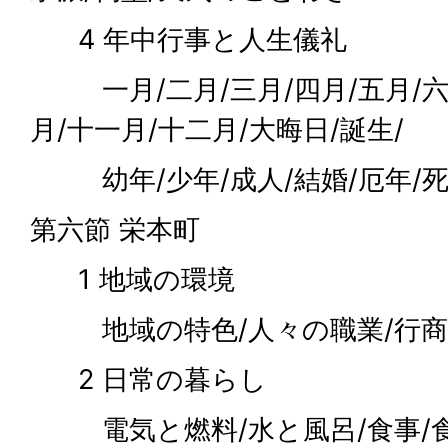
4 年中行事と人生儀礼
一月/二月/三月/四月/五月/六月
月/十一月/十二月/大晦日/誕生/
幼年/少年/成人/結婚/厄年/
第六節 栄本町
1 地域の環境
地域の特色/人々の職業/行商
2 日常の暮らし
電気と燃料/水と風呂/食事/食