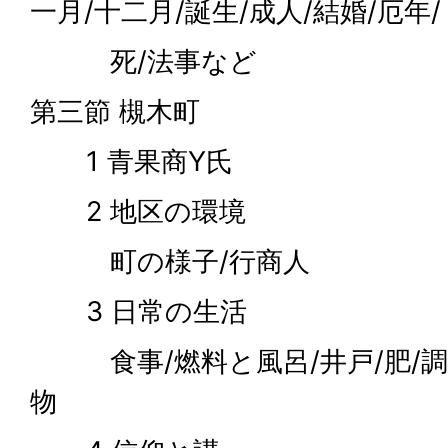
一月/十二月/誕生/成人/結婚/厄年/
死/法事など
第三節 槻木町
1 青果商Y氏
2 地区の環境
町の様子/行商人
3 日常の生活
食事/燃料と風呂/井戸/肥/調味
物