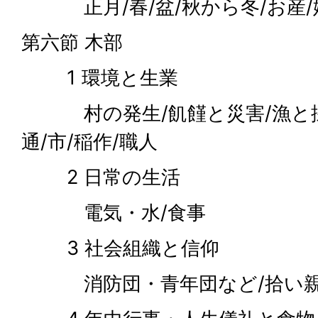
正月/春/盆/秋から冬/お産/
第六節 木部
1 環境と生業
村の発生/飢饉と災害/漁と採集
通/市/稲作/職人
2 日常の生活
電気・水/食事
3 社会組織と信仰
消防団・青年団など/拾い親/講