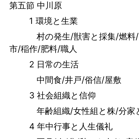
第五節 中川原
1 環境と生業
村の発生/獣害と採集/燃料/山
市/稲作/肥料/職人
2 日常の生活
中間食/井戸/俗信/屋敷
3 社会組織と信仰
年齢組織/女性組と株/分家と捨
4 年中行事と人生儀礼