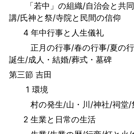
「若中」の組織/自治会と共同作
講/氏神と祭/寺院と民間の信仰
4 年中行事と人生儀礼
正月の行事/春の行事/夏の行事
誕生/成人・結婚/葬式・墓碑
第三節 吉田
1 環境
村の発生/山・川/神社/祠堂/
2 生業と日常の生活