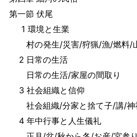
第一節 伏尾
1 環境と生業
村の発生/災害/狩猟/漁/燃料/山
2 日常の生活
日常の生活/家屋の間取り
3 社会組織と信仰
社会組織/分家と捨て子/講/神
4 年中行事と人生儀礼
正月/盆/秋から冬/お産/宮参り/