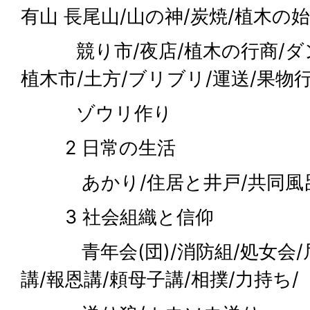
有山 長尾山/山の神/炭焼/植木の始
競り市/夜店/植木の行商/ダン
植木市/土方/ブリブリ/運送/果物行
ゾウリ作り
2 日常の生活
あかり/住居と井戸/共同風呂/
3 社会組織と信仰
青年会(団)/消防組/処女会/尼
講/報恩講/頼母子講/相撲/力持ち/