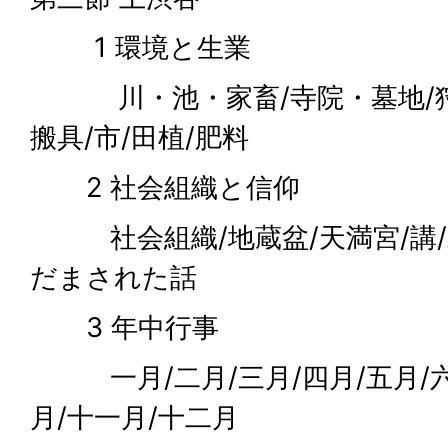
1 環境と生業
川・池・家畜/寺院・墓地/狩
搬具/市/田植/肥料
2 社会組織と信仰
社会組織/地蔵盆/天満宮/講/
だまされた話
3 年中行事
一月/二月/三月/四月/五月/六月
月/十一月/十二月