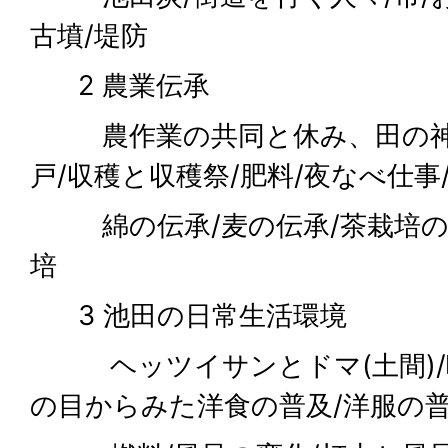
古墳/堤防
2 農業伝承
農作業の共同と休み、田の神祭
戸/収穫と収穫祭/肥料/夜なべ仕事
綿の伝承/麦の伝承/茶栽培の伝
培
3 池田の日常生活環境
ヘッツイサンとドマ(土間)/
の目からみた洋食の普及/洋服の普