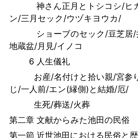
神さん正月とトシコシ/ヒガ
ン/三月セック/ウヅキヨウカ/
ショーブのセック/豆芝居/井戸
地蔵盆/月見/イノコ
6 人生儀礼
お産/名付けと拾い親/宮参り
じ/一人前/エン(縁側)と結婚/厄/
生死/葬送/火葬
第二章 文献からみた池田の民俗
第一節 近世池田における民俗と