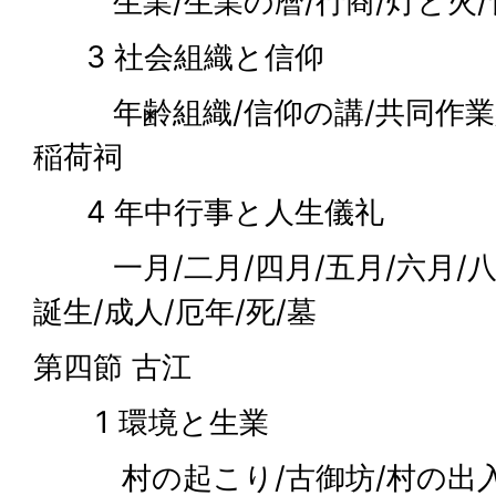
生業/生業の暦/行商/灯と火/食
3 社会組織と信仰
年齢組織/信仰の講/共同作業/
稲荷祠
4 年中行事と人生儀礼
一月/二月/四月/五月/六月/八月
誕生/成人/厄年/死/墓
第四節 古江
1 環境と生業
村の起こり/古御坊/村の出入口