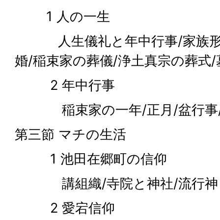
1 人の一生
人生儀礼と年中行事/家族形態
婚/稲束家の葬儀/浄土真宗の葬式/
2 年中行事
稲束家の一年/正月/盆行事/
第三節 マチの生活
1 池田在郷町の信仰
講組織/寺院と神社/流行神
2 愛宕信仰