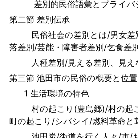
差別的民俗語彙とプライバ
第二節 差別伝承
民俗社会の差別とは/男女差別
落差別/芸能・障害者差別/乞食差別
人種差別/見える差別、見え
第三節 池田市の民俗の概要と位
1 生活環境の特色
村の起こり(豊島郷)/村の起こり
町の起こり/シバシイ/燃料革命と
池田炭/街道を行く人々/市/お