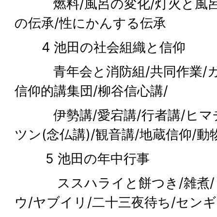
燃料/風呂の変化/灯火と風呂/
の伝承/性にかんする伝承
4 池田の社会組織と信仰
青年会と消防組/共同作業/カイ
信仰的講集団/柳谷信心講/
伊勢講/愛宕講/行者講/ヒマチ
ツン(念仏講)/観音講/地蔵信仰/動
5 池田の年中行事
ススハライと餅つき/雑煮/
ウ/ヤブイリ/二十三夜待ち/センギ