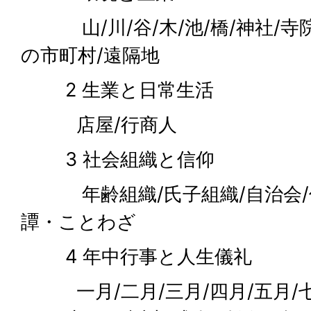
山/川/谷/木/池/橋/神社/寺院
の市町村/遠隔地
2 生業と日常生活
店屋/行商人
3 社会組織と信仰
年齢組織/氏子組織/自治会/
譚・ことわざ
4 年中行事と人生儀礼
一月/二月/三月/四月/五月/七月