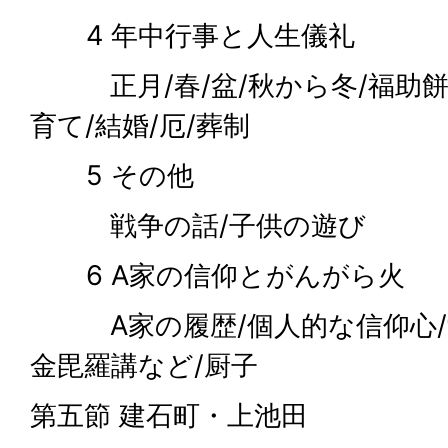
4 年中行事と人生儀礼
正月/春/盆/秋から冬/福助餅
育て/結婚/厄/葬制
5 その他
戦争の話/子供の遊び
6 A家の信仰とがんがら火
A家の履歴/個人的な信仰心/愛
金毘羅講など/厨子
第五節 建石町・上池田