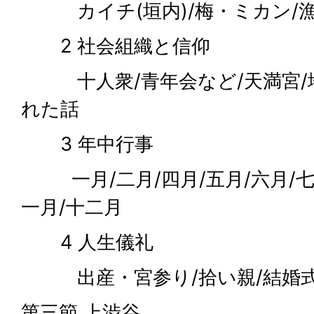
カイチ(垣内)/梅・ミカン/
2 社会組織と信仰
十人衆/青年会など/天満宮/地
れた話
3 年中行事
一月/二月/四月/五月/六月/七月
一月/十二月
4 人生儀礼
出産・宮参り/拾い親/結婚式
第三節 上渋谷