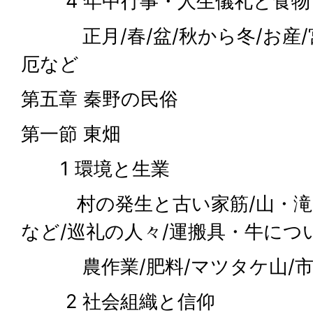
4 年中行事・人生儀礼と食物
正月/春/盆/秋から冬/お産/宮
厄など
第五章 秦野の民俗
第一節 東畑
1 環境と生業
村の発生と古い家筋/山・滝
など/巡礼の人々/運搬具・牛につ
農作業/肥料/マツタケ山/
2 社会組織と信仰