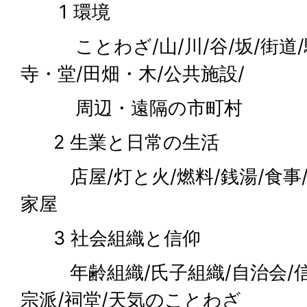
1 環境
ことわざ/山/川/谷/坂/街道/駅
寺・堂/田畑・木/公共施設/
周辺・遠隔の市町村
2 生業と日常の生活
店屋/灯と火/燃料/銭湯/食事/
家屋
3 社会組織と信仰
年齢組織/氏子組織/自治会/信仰
宗派/祠堂/天気のことわざ