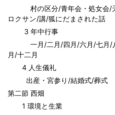
村の区分/青年会・処女会/天
ロクサン/講/狐にだまされた話
3 年中行事
一月/二月/四月/六月/七月/八
月/十二月
4 人生儀礼
出産・宮参り/結婚式/葬式
第二節 西畑
1 環境と生業