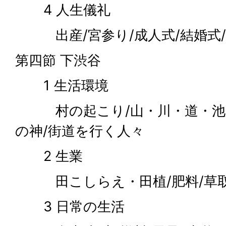
4 人生儀礼
出産/宮参り/成人式/結婚式/
第四節 下渋谷
1 生活環境
村の起こり/山・川・道・池/火
の神/街道を行く人々
2 生業
田こしらえ・田植/肥料/草取/
3 日常の生活