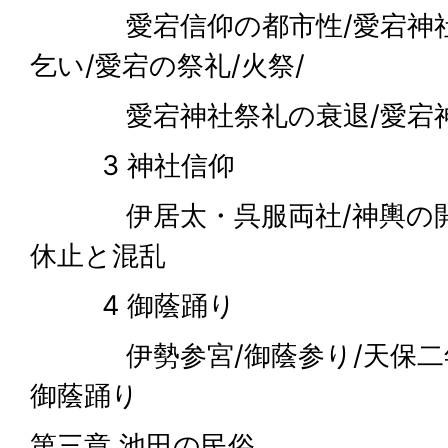
愛宕信仰の都市性/愛宕神社の
乞い/愛宕の祭礼/火祭/
愛宕神社祭礼の衰退/愛宕神
3 神社信仰
伊居太・呉服両社/神輿の開始
休止と混乱
4 御蔭踊り
伊勢参宮/御蔭参り/天保二年
御蔭踊り
第三章 池田の民俗