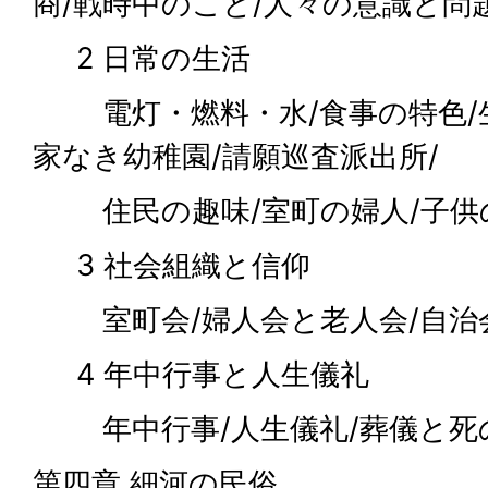
商/戦時中のこと/人々の意識と問
2 日常の生活
電灯・燃料・水/食事の特色/生
家なき幼稚園/請願巡査派出所/
住民の趣味/室町の婦人/子供
3 社会組織と信仰
室町会/婦人会と老人会/自治会
4 年中行事と人生儀礼
年中行事/人生儀礼/葬儀と死
第四章 細河の民俗