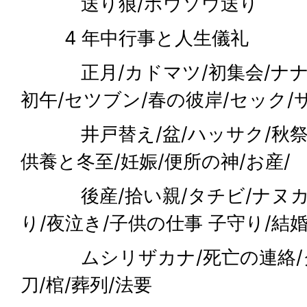
送り狼/ホウソウ送り
4 年中行事と人生儀礼
正月/カドマツ/初集会/ナナク
初午/セツブン/春の彼岸/セック/
井戸替え/盆/ハッサク/秋祭/魚
供養と冬至/妊娠/便所の神/お産/
後産/拾い親/タチビ/ナヌカダ
り/夜泣き/子供の仕事 子守り/結婚
ムシリザカナ/死亡の連絡/ク
刀/棺/葬列/法要