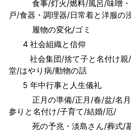
食事/灯火/燃料/風呂/味噌・
戸/食器・調理器/日常着と洋服の浸
履物の変化/ゴミ
4 社会組織と信仰
社会集団/捨て子と名付け親/講
堂/はやり病/動物の話
5 年中行事と人生儀礼
正月の準備/正月/春/盆/名月
参りと名付け/子育て/結婚/厄/
死の予兆・淡島さん/葬式/墓制