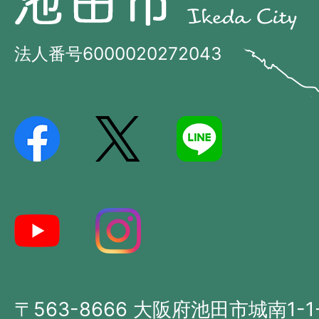
田
田
市
市
法人番号6000020272043
の
Ikeda
位
City
置
を
記
し
た
地
図。
大
〒563-8666 大阪府池田市城南1-1
阪