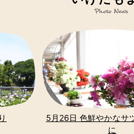
Photo
News
4
枚
目
の
ス
ラ
イ
り
ド
5月26日 色鮮やかな
に