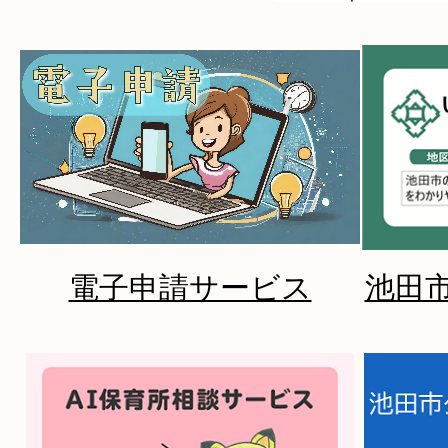
完璧な親なんていない！～ノー
public
ェクト・プログラム～
service
2026年08月03日
【池田市中央公民館】 展覧会・
10月）
2026年08月02日
「ウォンちゃん婚姻届」完成記
電子申請サービス
池田
ぉ祝いキャンペーン」
2026年08月02日
オリジナル婚姻届「ウォンちゃ