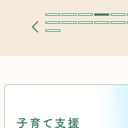
3
枚
目
池
の