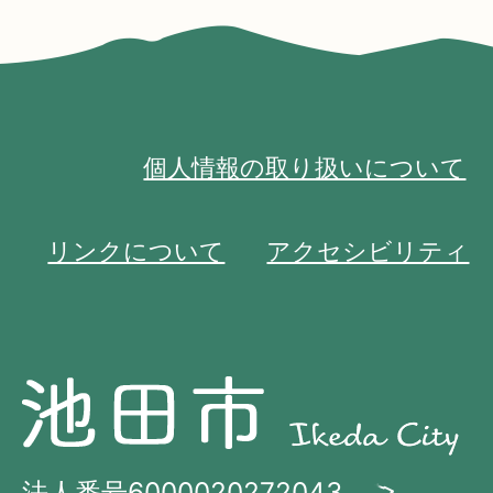
個人情報の取り扱いについて
リンクについて
アクセシビリティ
池
池
田
田
市
市
法人番号6000020272043