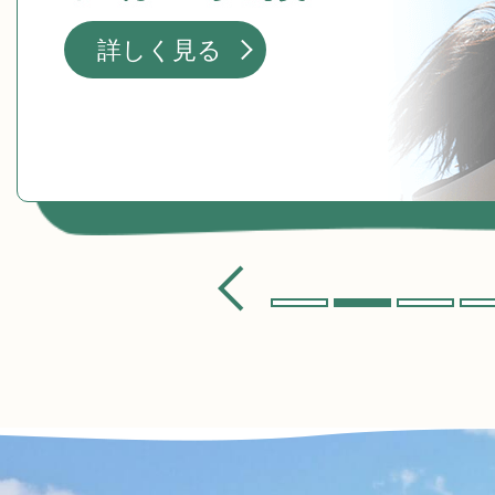
田
ス
詳しく見る
の
ラ
魅
イ
力
ド