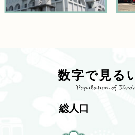
数字で見る
Population
of
総人口
Ikeda
City