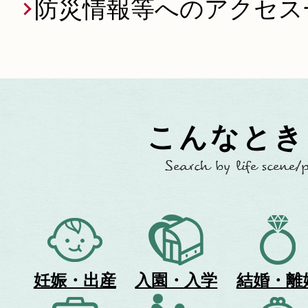
防災情報等へのアクセス
こんなとき
Search
by
life
scene/purpose
妊娠・出産
入園・入学
結婚・離