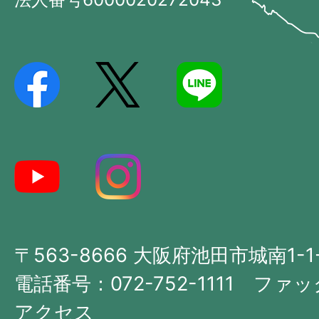
の
Ikeda
位
City
置
を
記
し
た
地
図。
大
〒563-8666 大阪府池田市城南1-1
阪
府
電話番号：072-752-1111 ファック
の
アクセス