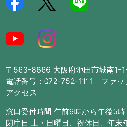
記
し
た
地
図。
大
〒563-8666 大阪府池田市城南1-1
阪
府
電話番号：072-752-1111 ファック
の
アクセス
北
西
窓口受付時間 午前9時から午後5時
部
閉庁日 土・日曜日、祝休日、年末