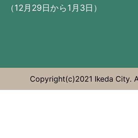
に
（12月29日から1月3日）
位
置
す
る。
Copyright(c)2021 Ikeda City. A