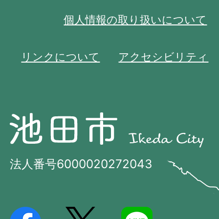
個人情報の取り扱いについて
リンクについて
アクセシビリティ
池
池
田
田
市
市
法人番号6000020272043
の
Ikeda
位
City
置
を