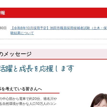
情報
30日
【令和8年10月採用予定】池田市職員採用候補者試験（土木・保
験結果について
のメッセージ
募を考えている皆さんへ
の中心部から電車で約20分、猪名川や
る自然環境が豊かな人口10万人のコン