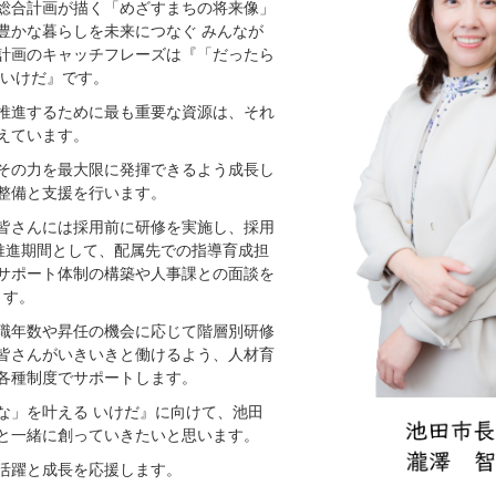
総合計画が描く「めざすまちの将来像」
豊かな暮らしを未来につなぐ みんなが
計画のキャッチフレーズは『「だったら
 いけだ』です。
推進するために最も重要な資源は、それ
えています。
その力を最大限に発揮できるよう成長し
整備と支援を行います。
皆さんには採用前に研修を実施し、採用
T推進期間として、配属先での指導育成担
サポート体制の構築や人事課との面談を
ます。
職年数や昇任の機会に応じて階層別研修
皆さんがいきいきと働けるよう、人材育
各種制度でサポートします。
な」を叶える いけだ』に向けて、池田
と一緒に創っていきたいと思います。
活躍と成長を応援します。