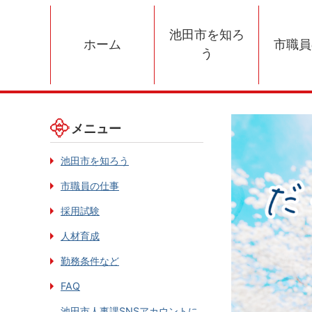
池田市を知ろ
ホーム
市職員
う
メニュー
池田市を知ろう
市職員の仕事
採用試験
人材育成
勤務条件など
FAQ
池田市人事課SNSアカウントに