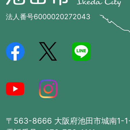
田
市
市
法人番号6000020272043
の
Ikeda
位
City
置
を
記
し
た
地
図。
大
〒563-8666 大阪府池田市城南1-1
阪