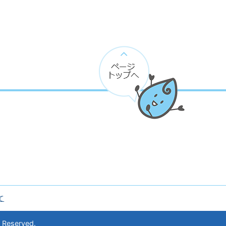
ペ
ー
ジ
ト
ッ
プ
へ
て
 Reserved.