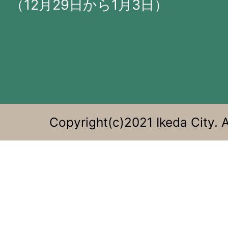
に
（12月29日から1月3日）
位
置
す
る。
Copyright(c)2021 Ikeda City. A