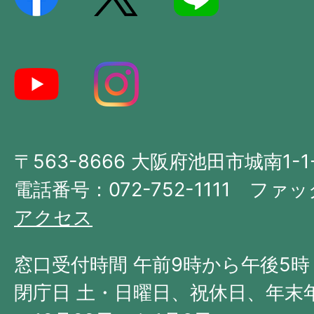
記
し
た
地
図。
大
〒563-8666 大阪府池田市城南1-1
阪
府
電話番号：072-752-1111 ファック
の
アクセス
北
西
窓口受付時間 午前9時から午後5時
部
閉庁日 土・日曜日、祝休日、年末