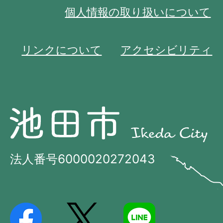
個人情報の取り扱いについて
リンクについて
アクセシビリティ
池
池
田
田
市
市
法人番号6000020272043
の
Ikeda
位
City
置
を