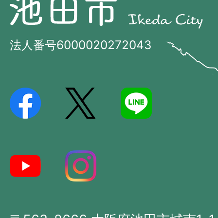
池
田
田
市
市
法人番号6000020272043
の
Ikeda
位
City
置
を
記
し
た
地
図。
大