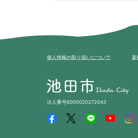
個人情報の取り扱いについて
著
池
田
市
Ikeda
法人番号6000020272043
City