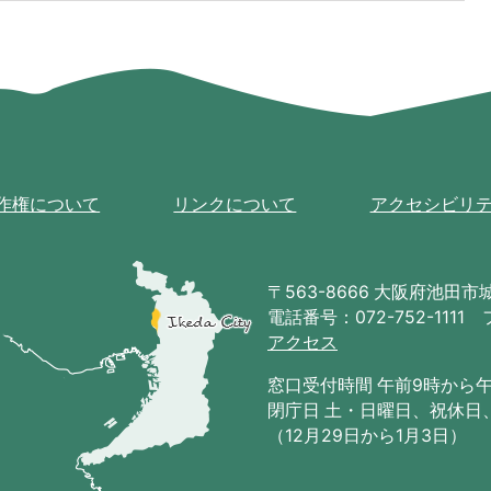
作権について
リンクについて
アクセシビリ
池
田
〒563-8666 大阪府池田市城南
市
電話番号：072-752-1111 
の
アクセス
位
置
窓口受付時間 午前9時から
を
閉庁日 土・日曜日、祝休日
記
（12月29日から1月3日）
し
た
地