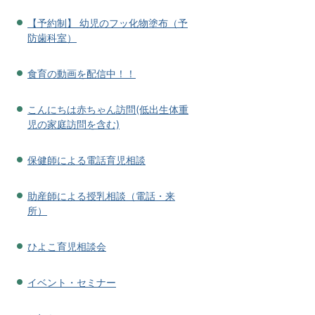
【予約制】 幼児のフッ化物塗布（予
防歯科室）
食育の動画を配信中！！
こんにちは赤ちゃん訪問(低出生体重
児の家庭訪問を含む)
保健師による電話育児相談
助産師による授乳相談（電話・来
所）
ひよこ育児相談会
イベント・セミナー