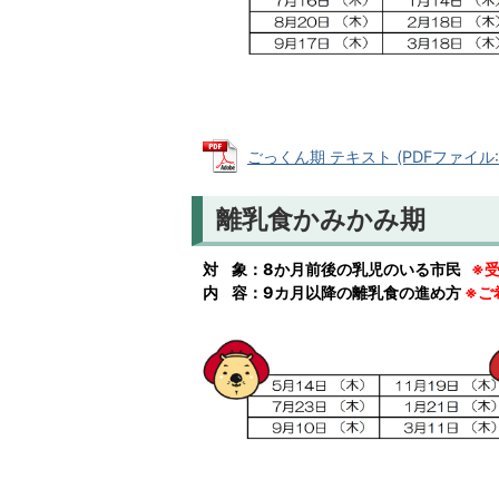
ごっくん期 テキスト (PDFファイル: 1
離乳食かみかみ期
対 象：8か月前後の乳児のいる市民
※
内 容：9カ月以降の離乳食の進め方
※ご