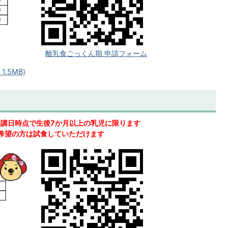
離乳食ごっくん期 申請フォーム
.5MB)
受講日時点で生後7か月以上の乳児に限ります
希望の方は試食していただけます