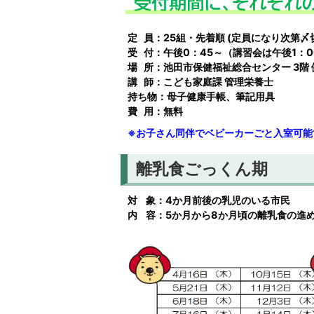
定 員：25組・先着順 (定員になり次第〆
受 付：午後0：45～（講習会は午後1：0
場 所：池田市保健福祉総合センター 3階
講 師：こども家庭課 管理栄養士
持ち物：母子健康手帳、筆記用具
費 用：無料
※お子さん同伴でベビーカーごと入室可能
離乳食ごっくん期
対 象：4か月前後の乳児のいる市民
内 容：5か月から8か月頃の離乳食の進