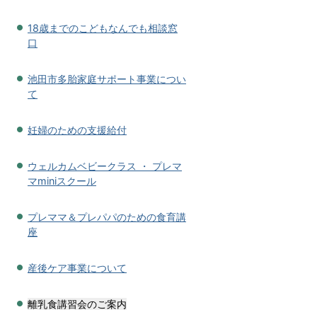
18歳までのこどもなんでも相談窓
口
池田市多胎家庭サポート事業につい
て
妊婦のための支援給付
ウェルカムベビークラス ・ プレマ
マminiスクール
プレママ＆プレパパのための食育講
座
産後ケア事業について
離乳食講習会のご案内