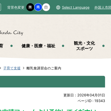
背景色変更
Select Language
外国人市
観光・文化
育
健康・医療・福祉
スポーツ
子育て支援
離乳食講習会のご案内
更新日：2026年04月01日
ページID :
19343