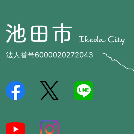
池
池
田
田
市
市
法人番号6000020272043
の
Ikeda
位
City
置
を
記
し
た
地