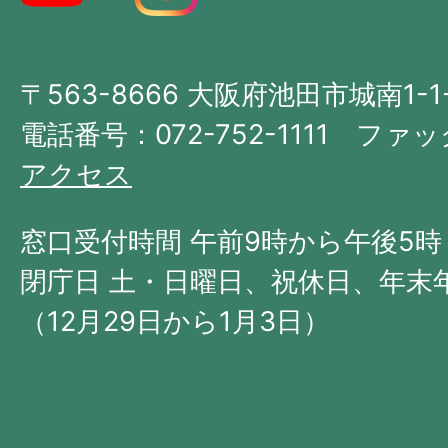
図。
大
〒563-8666 大阪府池田市城南1-1
阪
府
電話番号：072-752-1111 ファック
の
アクセス
北
西
窓口受付時間 午前9時から午後5時
部
閉庁日 土・日曜日、祝休日、年末
に
（12月29日から1月3日）
位
置
す