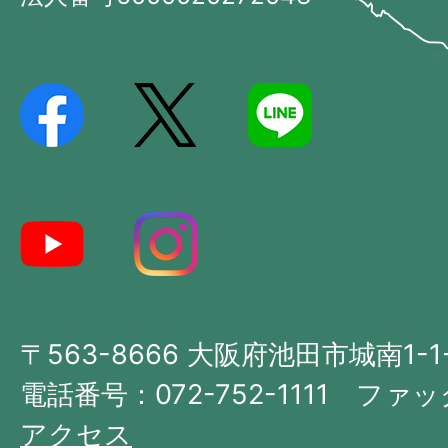
Ikeda
位
City
置
を
記
し
た
地
図。
大
〒563-8666 大阪府池田市城南1-1
阪
府
電話番号：072-752-1111 ファック
の
アクセス