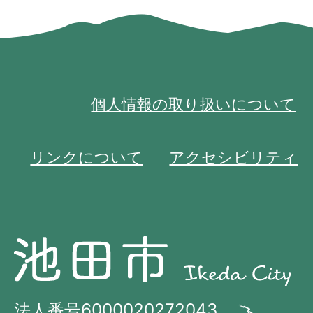
個人情報の取り扱いについて
リンクについて
アクセシビリティ
池
池
田
田
市
市
法人番号6000020272043
の