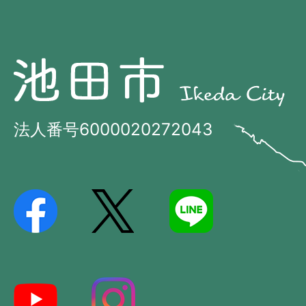
池
池
田
田
市
市
法人番号6000020272043
の
Ikeda
位
City
置
を
記
し
た
地