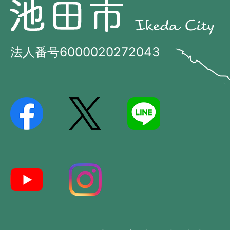
池
田
田
市
市
法人番号6000020272043
の
Ikeda
位
City
置
を
記
し
た
地
図。
大