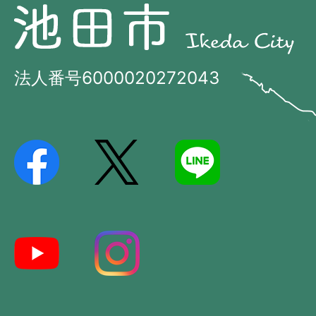
池
池
田
田
市
市
法人番号6000020272043
の
Ikeda
位
City
置
を
記
し
た
地
図。
大