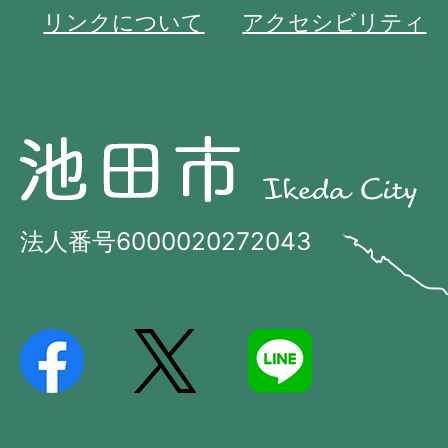
リンクについて
アクセシビリティ
池
池
田
田
市
市
法人番号6000020272043
の
Ikeda
位
City
置
を
記
し