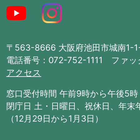
た
地
図。
大
〒563-8666 大阪府池田市城南1-1
阪
府
電話番号：072-752-1111 ファック
の
アクセス
北
西
窓口受付時間 午前9時から午後5時
部
閉庁日 土・日曜日、祝休日、年末
に
（12月29日から1月3日）
位
置