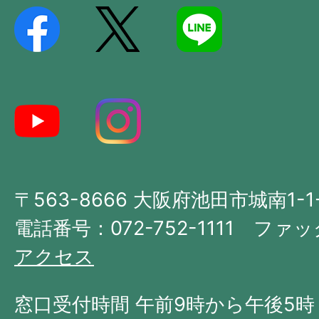
を
記
し
た
地
図。
大
〒563-8666 大阪府池田市城南1-1
阪
府
電話番号：072-752-1111 ファック
の
アクセス
北
西
窓口受付時間 午前9時から午後5時