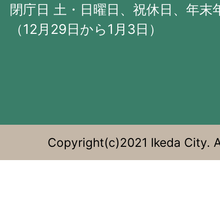
部
閉庁日 土・日曜日、祝休日、年末
に
（12月29日から1月3日）
位
置
す
る。
Copyright(c)2021 Ikeda City. A