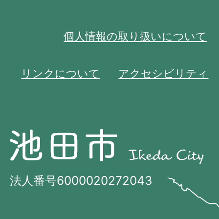
個人情報の取り扱いについて
リンクについて
アクセシビリティ
池
池
田
田
市
市
法人番号6000020272043
の
Ikeda
位
City
置