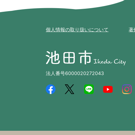
個人情報の取り扱いについて
著
池
田
市
Ikeda
法人番号6000020272043
City