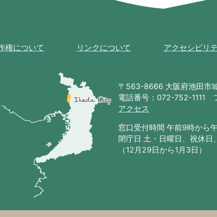
作権について
リンクについて
アクセシビリ
池
田
〒563-8666 大阪府池田市城南
市
電話番号：072-752-1111 
の
アクセス
位
置
窓口受付時間 午前9時から
を
閉庁日 土・日曜日、祝休日
記
（12月29日から1月3日）
し
た
地
図。
大
阪
府
の