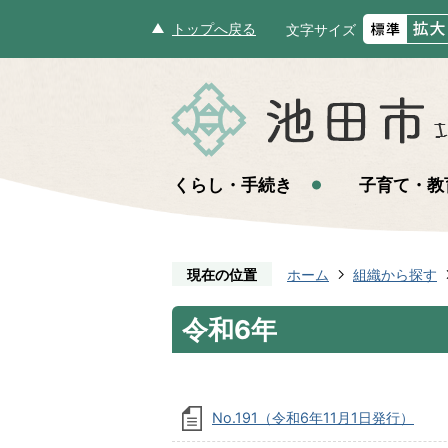
トップへ戻る
文字サイズ
くらし・手続き
子育て・教
現在の位置
ホーム
組織から探す
令和6年
No.191（令和6年11月1日発行）