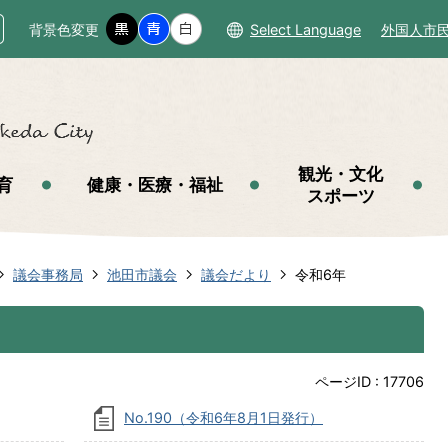
背景色変更
Select Language
外国人市
観光・文化
育
健康・医療・福祉
スポーツ
議会事務局
池田市議会
議会だより
令和6年
ページID :
17706
No.190（令和6年8月1日発行）