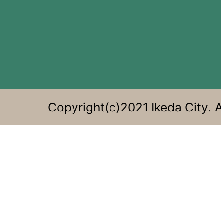
位
置
す
る。
Copyright(c)2021 Ikeda City. A