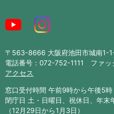
し
た
地
図。
大
〒563-8666 大阪府池田市城南1-1
阪
府
電話番号：072-752-1111 ファック
の
アクセス
北
西
窓口受付時間 午前9時から午後5時
部
閉庁日 土・日曜日、祝休日、年末
に
（12月29日から1月3日）