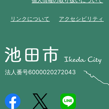
個人情報の取り扱いについて
リンクについて
アクセシビリティ
池
池
田
田
市
市
法人番号6000020272043
の
Ikeda
位
City
置
を
記