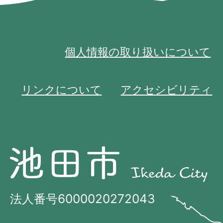
個人情報の取り扱いについて
リンクについて
アクセシビリティ
池
池
田
田
市
市
法人番号6000020272043
の
Ikeda
位