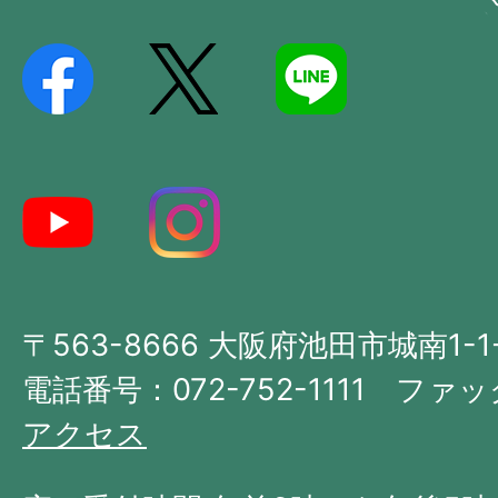
City
置
を
記
し
た
地
図。
大
〒563-8666 大阪府池田市城南1-1
阪
府
電話番号：072-752-1111 ファック
の
アクセス
北