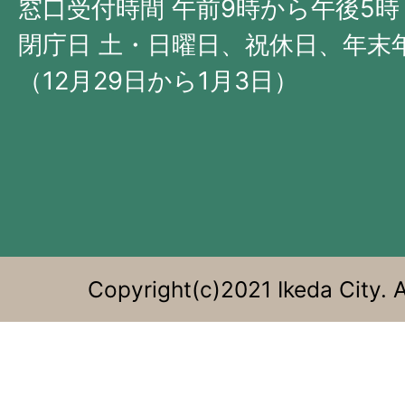
西
窓口受付時間 午前9時から午後5時
部
閉庁日 土・日曜日、祝休日、年末
に
（12月29日から1月3日）
位
置
す
る。
Copyright(c)2021 Ikeda City. A