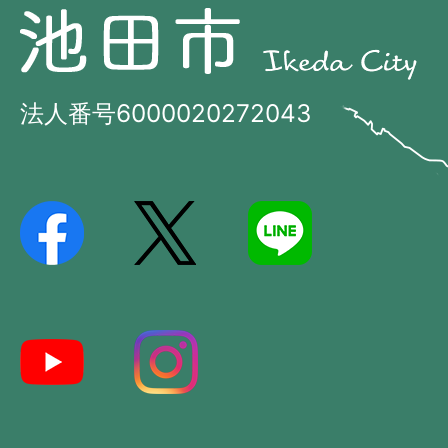
池
池
田
田
市
市
法人番号6000020272043
の
Ikeda
位
City
置
を
記
し
た
地
図。
大