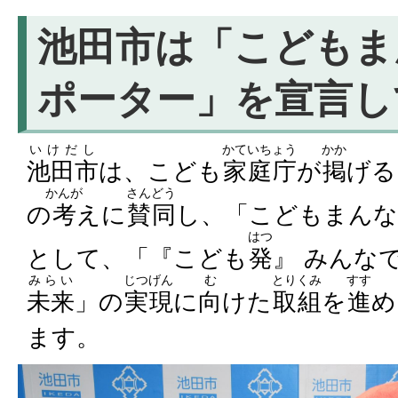
池田市は「こどもま
ポーター」を宣言し
いけだし
かていちょう
かか
池田市
は、こども
家庭庁
が
掲
げる
かんが
さんどう
の
考
えに
賛同
し、「こどもまん
はつ
として、「『こども
発
』 みんな
みらい
じつげん
む
とりくみ
すす
未来
」の
実現
に
向
けた
取組
を
進
め
ます。