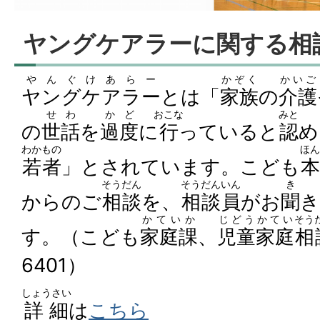
ヤングケアラーに関する相
やんぐけあらー
かぞく
かいご
ヤングケアラー
とは「
家族
の
介護
せわ
かど
おこな
みと
の
世話
を
過度
に
行
っていると
認
め
わかもの
ほん
若者
」とされています。こども
本
そう
だん
そうだんいん
き
からのご
相
談
を、
相談員
がお
聞
き
かていか
じどう
かてい
そう
す。（こども
家庭課
、
児童
家庭
相
6401）
しょうさい
詳細
は
こちら