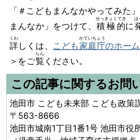
「＃こどもまんなかやってみた」
せっきょくてき
は
まんなか」をつけて、
積極的
に
くわ
かていちょう
詳
しくは、
こども
家庭庁
のホーム
らん
＞をご
覧
ください。
この記事に関するお問
池田市 こども未来部 こども政策
〒563-8666
池田市城南1丁目1番1号 池田市役