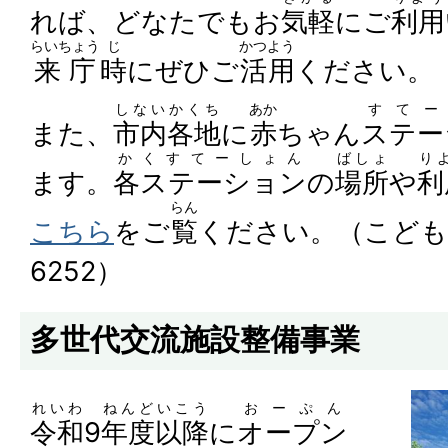
れば、どなたでもお
気軽
にご
利用
らいちょう
じ
かつよう
来庁
時
にぜひご
活用
ください。
しない
かくち
あか
すてー
また、
市内
各地
に
赤
ちゃん
ステー
かくすてーしょん
ばしょ
り
ます。
各ステーション
の
場所
や
利
らん
こちら
をご
覧
ください。（こども
6252）
多世代交流施設整備事業
れいわ
ねんど
いこう
おーぷん
令和
9
年度
以降
に
オープン