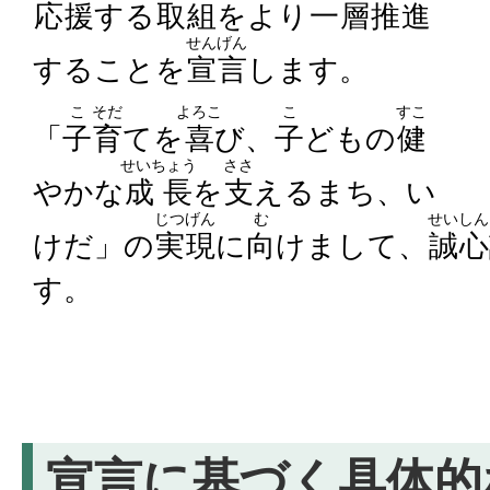
応援
する
取組
をより
一層
推進
せんげん
することを
宣言
します。
こ
そだ
よろこ
こ
すこ
「
子
育
てを
喜
び、
子
どもの
健
せいちょう
ささ
やかな
成長
を
支
えるまち、い
じつげん
む
せいしん
けだ」の
実現
に
向
けまして、
誠心
す。
宣言に基づく具体的