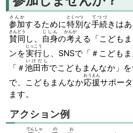
参加しませんか？
さんか
とくべつ
てつづ
参加
するために
特別
な
手続
きはあ
さんどう
じしん
かんが
賛同
し、
自身
の
考
える「こどもま
じっこう
ンを
実行
し、SNSで「＃こども
いけだし
「＃
池田市
でこどもまんなか」を
おうえん
で、こどもまんなか
応援
サポー
ます。
アクション例
でんしゃ
の
お