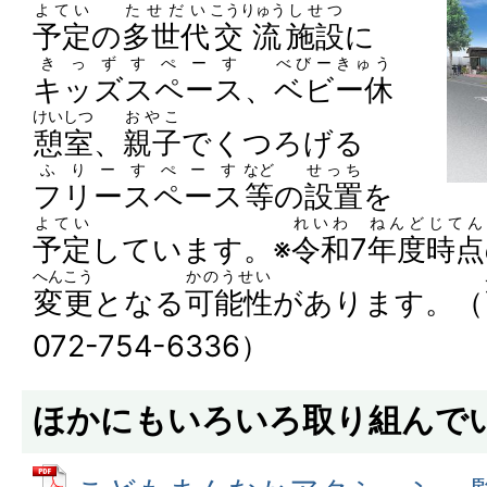
よてい
たせだい
こうりゅう
しせつ
予定
の
多世代
交流
施設
に
きっずすぺーす
べびーきゅう
キッズスペース
、
ベビー休
けいしつ
おやこ
憩室
、
親子
でくつろげる
ふりーすぺーす
など
せっち
フリースペース
等
の
設置
を
よてい
れいわ
ねんど
じてん
予定
しています。※
令和
7
年度
時点
へんこう
かのうせい
変更
となる
可能性
があります。（
072-754-6336）
ほかにもいろいろ取り組んで