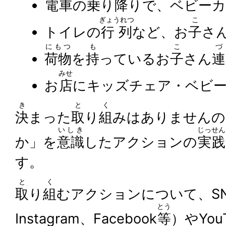
電車
の
乗
り
降
りで、ベビーカ
ぎょうれつ
こ
トイレの
行列
など、お
子
さ
にもつ
も
こ
づ
荷物
を
持
っているお
子
さん
連
みせ
お
店
にキッズチェア・ベビ
き
と
く
決
まった
取
り
組
みはありませんの
いしき
じっせん
か」を
意識
したアクションの
実践
す。
と
く
取
り
組
むアクションについて、SN
とう
Instagram、Facebook
等
）やYo