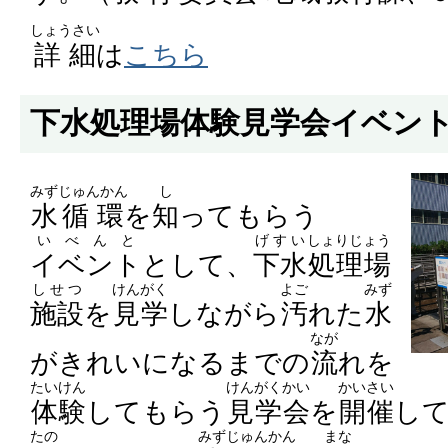
しょうさい
詳細
は
こちら
下水処理場体験見学会イベン
みず
じゅんかん
し
水
循環
を
知
ってもらう
いべんと
げすい
しょりじょう
イベント
として、
下水
処理場
しせつ
けんがく
よご
みず
施設
を
見学
しながら
汚
れた
水
なが
がきれいになるまでの
流
れを
たいけん
けん
がくかい
かいさい
体験
してもらう
見
学会
を
開催
し
たの
みず
じゅん
かん
まな