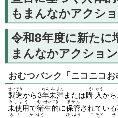
もまんなかアクショ
令和8年度に新たに
まんなかアクション
おむつバンク「ニコニコお
せいぞう
ねん
み
まん
こうにゅう
製造
から3
年
未
満
または
購入
から
みしよう
えいせいてき
ほかん
未使用
で
衛生的
に
保管
されている
きふ
かつよう
ひつよう
こ
そだ
せ