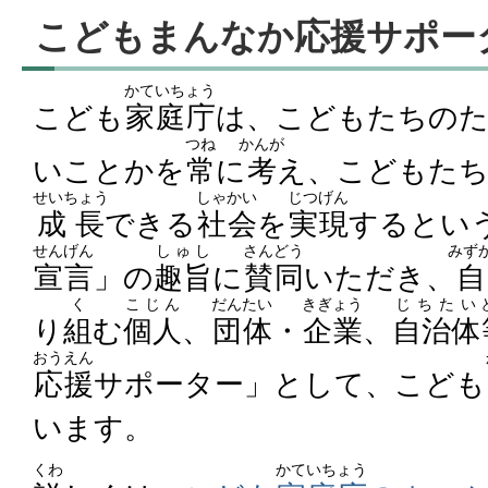
こどもまんなか応援サポー
かていちょう
こども
家庭庁
は、こどもたちの
つね
かんが
いことかを
常
に
考
え、こどもた
せいちょう
しゃかい
じつげん
成長
できる
社会
を
実現
するとい
せんげん
しゅし
さんどう
みず
宣言
」の
趣旨
に
賛同
いただき、
自
く
こじん
だんたい
きぎょう
じちたい
り
組
む
個人
、
団体
・
企業
、
自治体
おうえん
応援
サポーター」として、こども
います。
くわ
かていちょう