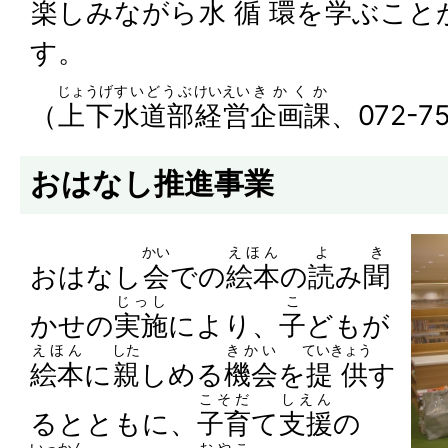
楽
しみながら
水
循
環
を
学
ぶこと
す。
じょうげ
すいどうぶ
けいえい
きかくか
（
上下
水道部
経営
企画課
、072-7
おはなし推進事業
かい
えほん
よ
き
おはなし
会
での
絵本
の
読
み
聞
じっし
こ
かせの
実施
により、
子
どもが
えほん
した
きかい
ていきょう
絵本
に
親
しめる
機会
を
提供
す
こそだ
しえん
るとともに、
子育
て
支援
の