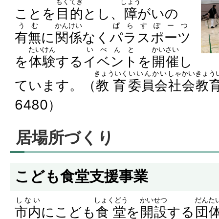
もくてき
しょう
ことを
目的
とし、
障
がいの
うむ
かんけい
ぱらすぽーつ
有無
に
関係
なく
パラスポーツ
たいけん
いべんと
かいさい
を
体験
する
イベント
を
開催
し
きょういく
いいんかい
しゃかい
きょう
ています。（
教育
委員会
社会
教
6480）
居場所づくり
こども食堂支援事業
しない
しょくどう
かいせつ
だんた
市内
にこども
食堂
を
開設
する
団