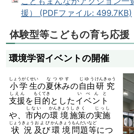
こどもまんなかアクション一
援） (PDFファイル: 499.7KB)
体験型等こどもの育ち応援
環境学習イベントの開催
しょうがくせい
なつやす
じゆう
けんきゅう
小学生
の
夏休み
の
自由
研究
しえん
もくてき
いべんと
支援
を
目的
とした
イベント
しない
かんきょう
しさく
じっし
や、
市内
の
環境
施策
の
実施
じょうきょう
および
かんきょう
もんだい
など
状況
及び
環境
問題
等
につ