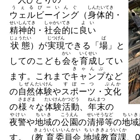
うぇるびーいんぐ
しんたいてき
ウェルビーイング
（
身体的
・
せいしんてき
しゃかいてき
よい
精神的
・
社会的
に
良い
じょうたい
じつげん
ば
状態
）が
実現
できる「
場
」と
かい
いくせい
してのこども
会
を
育成
してい
きゃんぷ
ます。これまで
キャンプ
など
しぜん
たいけん
すぽーつ
ぶんか
の
自然
体験
や
スポーツ
・
文化
さまざま
たいけん
かつどう
ねんまつ
の
様々
な
体験
活動
、
年末
の
やけい
ちいき
こうえん
せいそう
など
ちいき
夜警
や
地域
の
公園
の
清掃
等
の
地域
きょういく
いいんかい
ちいき
きょういくか
す。（
教育
委員会
地域
教育課
、0