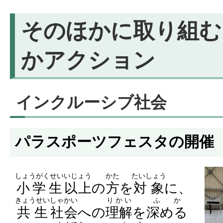
そのほかに取り組む
かアクション
インクルーシブ社会
パラスポーツフェスタの開催
しょうがくせい
いじょう
かた
たいしょう
小学生
以上
の
方
を
対象
に、
きょうせい
しゃかい
りかい
ふか
共生
社会
への
理解
を
深める