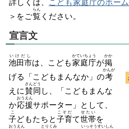
詳
しくは、
こども
家庭庁
のホーム
らん
＞をご
覧
ください。
宣言文
いけだし
かていちょう
かか
池田市
は、こども
家庭庁
が
掲
かんが
げる「こどもまんなか」の
考
さんどう
えに
賛同
し、「こどもまんな
おうえん
か
応援
サポーター」として、
こ
こそだ
せたい
子
どもたちと
子育
て
世帯
を
おうえん
とりくみ
いっそう
すいしん