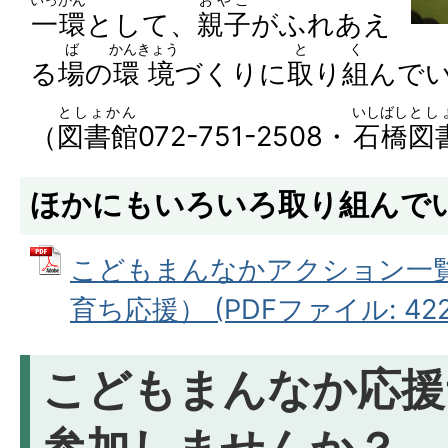
いっかん
おやこ
一環
として、
親子
がふれあえ
ば
かんきょう
と
く
る
場
の
環境
づくりに
取
り
組
んで
としょかん
いしばし
とし
（
図書館
072-751-2508・
石橋
図
ほかにもいろいろ取り組んで
こどもまんなかアクション一
育ち応援） (PDFファイル: 422.
こどもまんなか応援