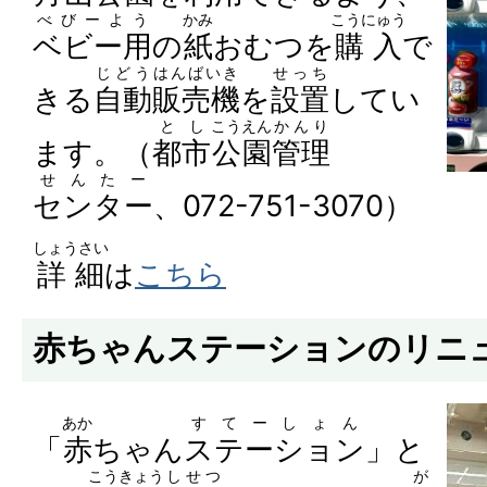
べびーよう
かみ
こうにゅう
ベビー用
の
紙
おむつを
購入
で
じどう
はんばいき
せっち
きる
自動
販売機
を
設置
してい
とし
こうえん
かんり
ます。（
都市
公園
管理
せんたー
センター
、072-751-3070）
しょうさい
詳細
は
こちら
赤ちゃんステーションのリニ
あか
すてーしょん
「
赤
ちゃん
ステーション
」と
こうきょう
しせつ
が