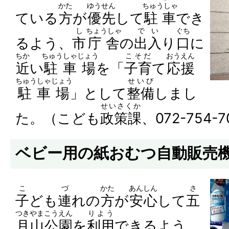
かた
ゆうせん
ちゅうしゃ
ている
方
が
優先
して
駐車
でき
し
ちょうしゃ
でい
ぐち
るよう、
市
庁舎
の
出入
り
口
に
ちか
ちゅうしゃじょう
こそだ
おうえん
近
い
駐車場
を「
子育
て
応援
ちゅうしゃじょう
せいび
駐車場
」として
整備
しまし
せいさくか
た。（こども
政策課
、072-754-
ベビー用の紙おむつ自動販売
こ
づ
かた
あんしん
さ
子
ども
連
れの
方
が
安心
して
五
つきやま
こうえん
りよう
月山
公園
を
利用
できるよう、