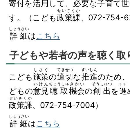
寄付
を
活用
して、
必要
な
子
育
て
世
せいさくか
す。（こども
政策課
、072-754-
しょうさい
詳細
は
こちら
子どもや若者の声を聴く取
しさく
てきせつ
すいしん
こども
施策
の
適切
な
推進
のため、
いけん
ちょうしゅ
きかい
そうしゅつ
すす
どもの
意見
聴取
機会
の
創出
を
進
せいさくか
政策課
、072-754-7004）
しょうさい
詳細
は
こちら