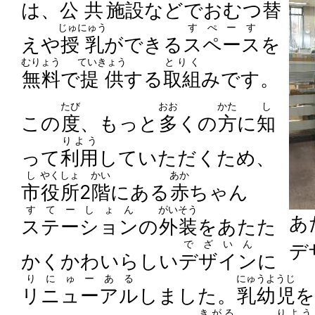
は、
公共
施設
などでおむつ
替
じゅにゅう
すぺーす
えや
授乳
ができる
スペース
を
むりょう
ていきょう
とりく
無料
で
提供
する
取組
みです。
たび
おお
かた
し
この
度
、もっと
多
くの
方
に
知
りよう
って
利用
していただくため、
し
やくしょ
かい
あか
市
役所
2
階
にある
赤
ちゃん
すてーしょん
がいそう
あ
ステーション
の
外装
をあたた
でざいん
デ
かくかわいらしい
デザイン
に
りにゅーある
にゅうようじ
リニューアル
しました。
乳幼児
を
きがる
りよう