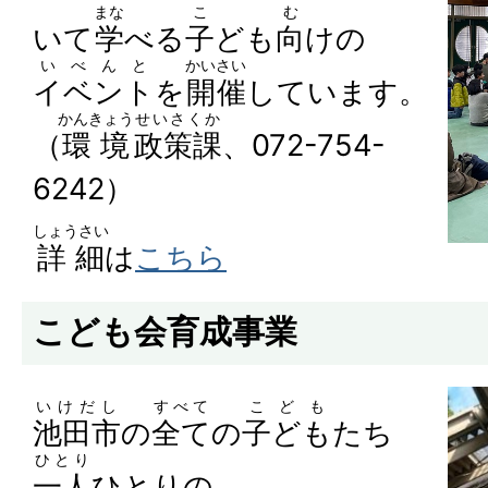
まな
こ
む
いて
学
べる
子
ども
向
けの
いべんと
かいさい
イベント
を
開催
しています。
かんきょう
せいさくか
（
環境
政策課
、072-754-
6242）
しょうさい
詳細
は
こちら
こども会育成事業
いけだし
すべて
こども
池田市
の
全て
の
子ども
たち
ひとり
一人
ひとりの