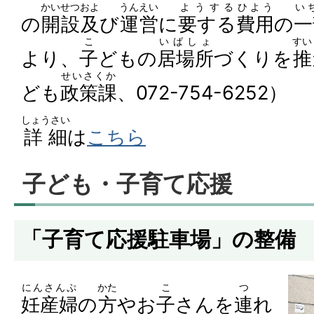
かいせつ
およ
うんえい
ようする
ひよう
い
の
開設
及
び
運営
に
要する
費用
の
一
こ
いばしょ
すい
より、
子
どもの
居場所
づくりを
推
せいさくか
ども
政策課
、072-754-6252）
しょうさい
詳細
は
こちら
子ども・子育て応援
「子育て応援駐車場」の整備
にんさんぷ
かた
こ
つ
妊産婦
の
方
やお
子
さんを
連
れ