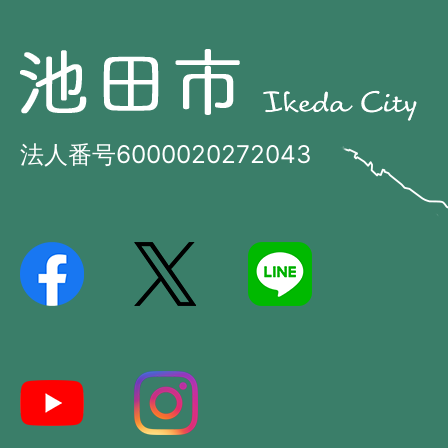
池
池
田
田
市
市
法人番号6000020272043
の
Ikeda
位
City
置
を
記
し
た
地
図。