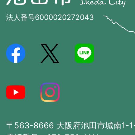
田
市
市
法人番号6000020272043
の
Ikeda
位
City
置
を
記
し
た
地
図。
大
〒563-8666 大阪府池田市城南1-1
阪