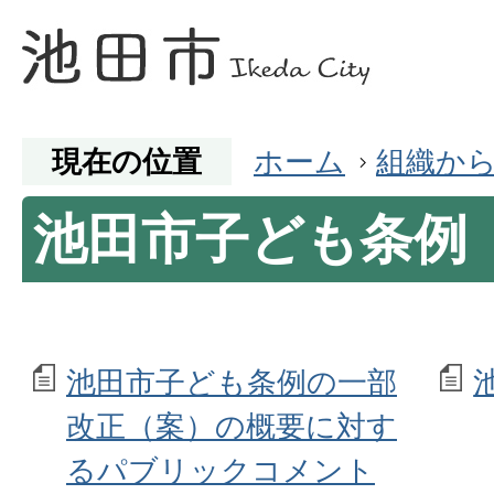
現在の位置
ホーム
組織か
池田市子ども条例
池田市子ども条例の一部
改正（案）の概要に対す
るパブリックコメント