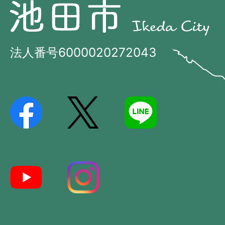
池
田
田
市
市
法人番号6000020272043
の
Ikeda
位
City
置
を
記
し
た
地
図。
大