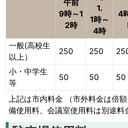
午前
1.
9時～1
4
1時～
2時
4時
一般(高校生
250
250
25
以上）
小・中学生
50
50
50
等
上記は市内料金 （市外料金は倍額
備使用料、会議室使用料は別途料