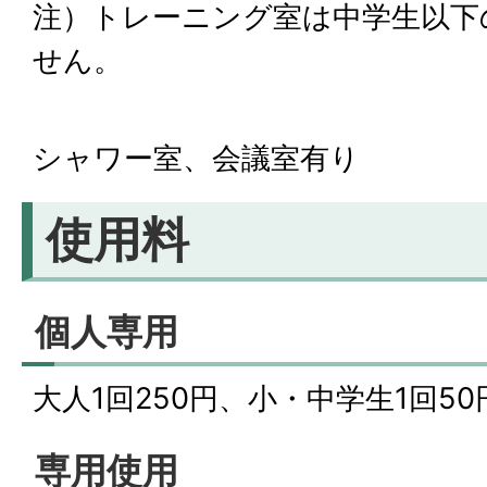
注）トレーニング室は中学生以下
せん。
シャワー室、会議室有り
使用料
個人専用
大人1回250円、小・中学生1回5
専用使用