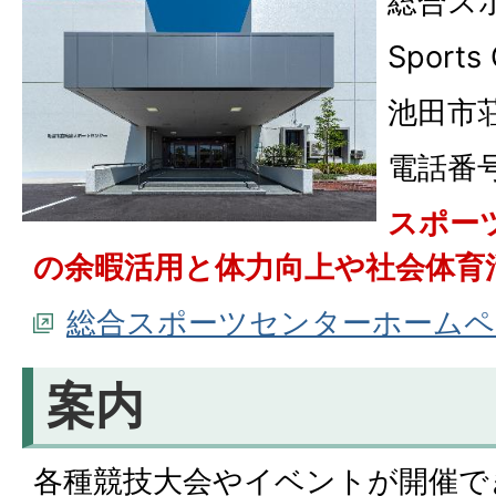
総合ス
Sports 
池田市荘
電話番号：
スポー
の余暇活用と体力向上や社会体育
総合スポーツセンターホームペ
案内
各種競技大会やイベントが開催で