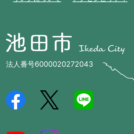
池
池
田
田
市
市
法人番号6000020272043
の
Ikeda
位
City
置
を
記
し
た