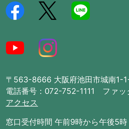
を
記
し
た
地
図。
大
〒563-8666 大阪府池田市城南1-1
阪
府
電話番号：072-752-1111 ファック
の
アクセス
北
西
窓口受付時間 午前9時から午後5時