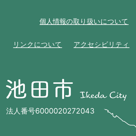
個人情報の取り扱いについて
リンクについて
アクセシビリティ
池
池
田
田
市
市
法人番号6000020272043
の
Ikeda
位
City
置