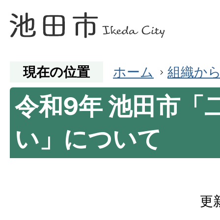
現在の位置
ホーム
組織か
令和9年 池田市「
い」について
更