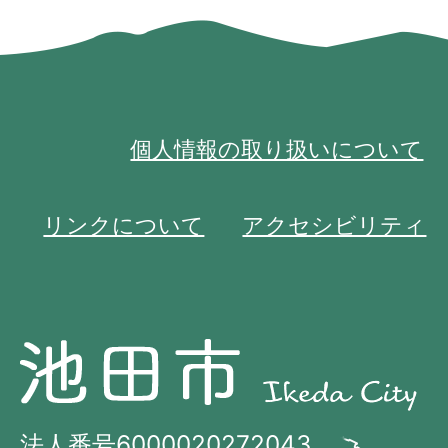
個人情報の取り扱いについて
リンクについて
アクセシビリティ
池
池
田
田
市
市
法人番号6000020272043
の