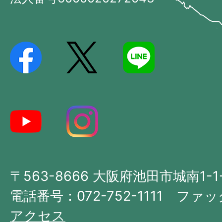
Ikeda
位
City
置
を
記
し
た
地
図。
大
〒563-8666 大阪府池田市城南1-1
阪
府
電話番号：072-752-1111 ファック
の
アクセス