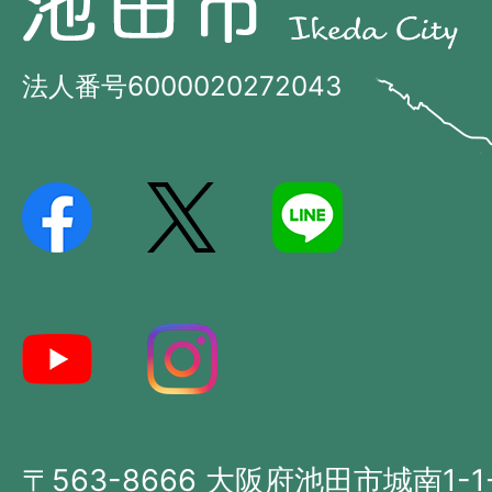
田
田
市
市
法人番号6000020272043
の
Ikeda
位
City
置
を
記
し
た
地
図。
大
〒563-8666 大阪府池田市城南1-1
阪