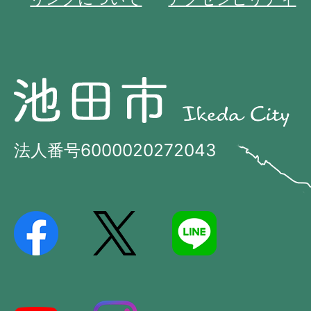
池
池
田
田
市
市
法人番号6000020272043
の
Ikeda
位
City
置
を
記
し
た