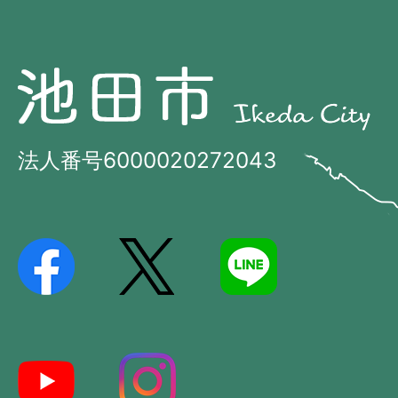
池
池
田
田
市
市
法人番号6000020272043
の
Ikeda
位
City
置
を
記
し
た
地