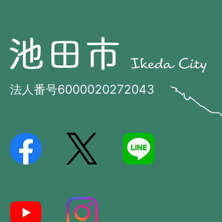
池
池
田
田
市
市
法人番号6000020272043
の
Ikeda
位
City
置
を
記
し
た
地