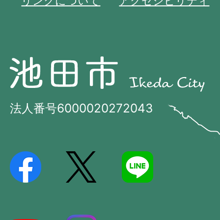
リンクについて
アクセシビリティ
池
池
田
田
市
市
法人番号6000020272043
の
Ikeda
位
City
置
を
記
し
た