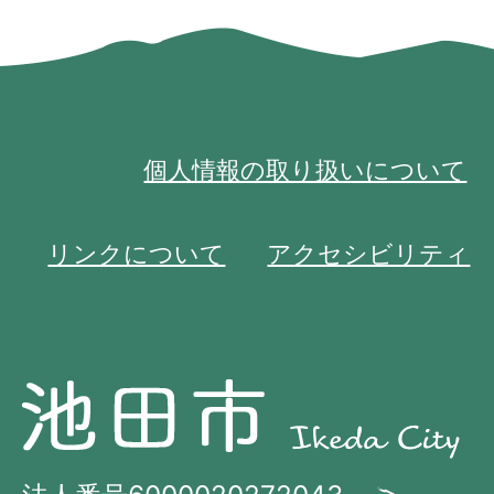
個人情報の取り扱いについて
リンクについて
アクセシビリティ
池
池
田
田
市
市