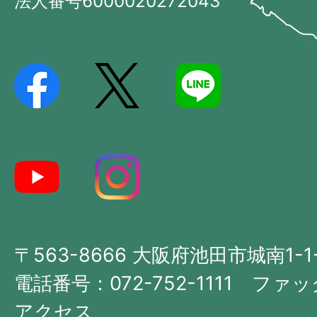
法人番号6000020272043
の
Ikeda
位
City
置
を
記
し
た
地
図。
大
〒563-8666 大阪府池田市城南1-1
阪
府
電話番号：072-752-1111 ファック
の
アクセス