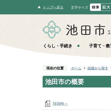
トップへ戻る
文字サイズ
くらし・手続き
子育て・教
現在の位置
ホーム
組織から探す
池田市の概要
1939年～