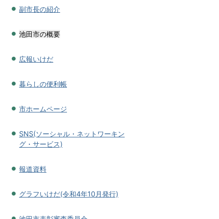
副市長の紹介
池田市の概要
広報いけだ
暮らしの便利帳
市ホームページ
SNS(ソーシャル・ネットワーキン
グ・サービス)
報道資料
グラフいけだ(令和4年10月発行)
池田市表彰審査委員会