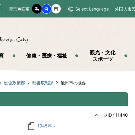
背景色変更
Select Language
外国人市
観光・文化
育
健康・医療・福祉
スポーツ
総合政策部
秘書広報課
池田市の概要
ページID :
11440
1945年～