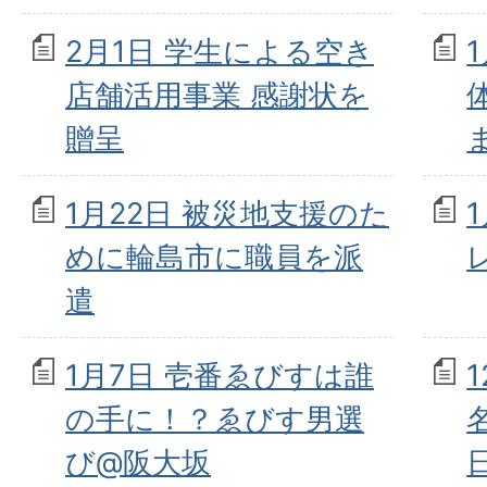
2月1日 学生による空き
店舗活用事業 感謝状を
贈呈
1月22日 被災地支援のた
めに輪島市に職員を派
遣
1月7日 壱番ゑびすは誰
の手に！？ゑびす男選
び@阪大坂