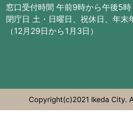
西
窓口受付時間 午前9時から午後5時
部
閉庁日 土・日曜日、祝休日、年末
に
（12月29日から1月3日）
位
置
す
る。
Copyright(c)2021 Ikeda City. A