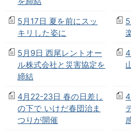
を締結
5月17日 夏を前にスッ
キリした姿に
5月9日 西尾レントオー
ル株式会社と災害協定を
締結
4月22-23日 春の日差し
の下で いけだ春団治ま
つりが開催