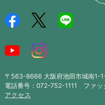
Ikeda
位
City
置
を
記
し
た
地
図。
大
〒563-8666 大阪府池田市城南1-1
阪
府
電話番号：072-752-1111 ファック
の
アクセス
北