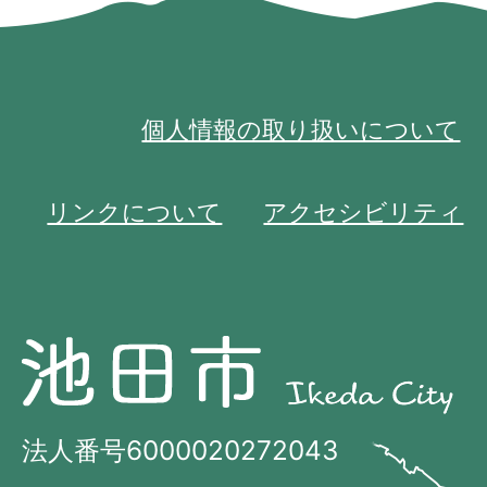
個人情報の取り扱いについて
リンクについて
アクセシビリティ
池
池
田
田
市
市
法人番号6000020272043
の