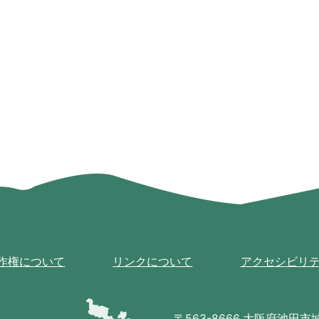
作権について
リンクについて
アクセシビリ
池
田
〒563-8666 大阪府池田市城南