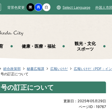
背景色変更
Select Language
外国人市
観光・文化
育
健康・医療・福祉
スポーツ
総合政策部
秘書広報課
広報いけだ
広報いけだ（PDF：イ
月号の訂正について
月号の訂正について
更新日：2025年05月29日
ページID :
19767