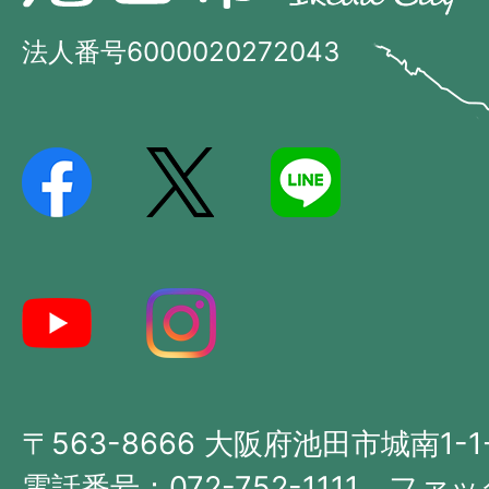
田
市
市
法人番号6000020272043
の
Ikeda
位
City
置
を
記
し
た
地
図。
大
〒563-8666 大阪府池田市城南1-1
阪
府
電話番号：072-752-1111 ファック