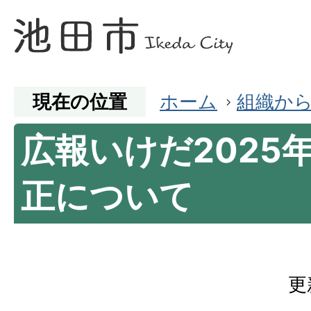
現在の位置
ホーム
組織か
広報いけだ2025
正について
更