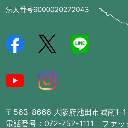
市
法人番号6000020272043
の
Ikeda
位
City
置
を
記
し
た
地
図。
大
〒563-8666 大阪府池田市城南1-1
阪
府
電話番号：072-752-1111 ファック