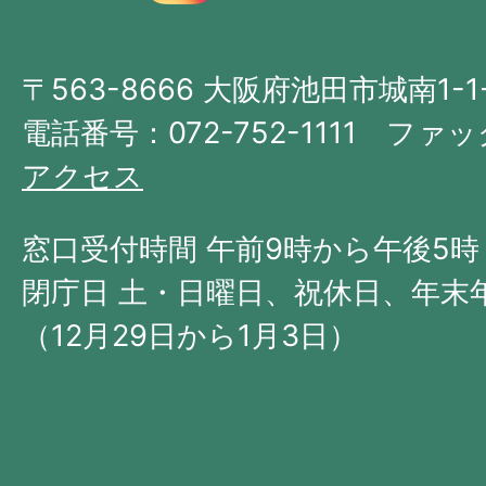
図。
大
〒563-8666 大阪府池田市城南1-1
阪
府
電話番号：072-752-1111 ファック
の
アクセス
北
西
窓口受付時間 午前9時から午後5時
部
閉庁日 土・日曜日、祝休日、年末
に
（12月29日から1月3日）
位
置
す
る。