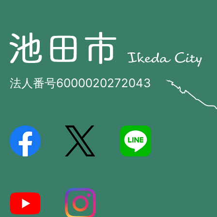
池
池
田
田
市
市
法人番号6000020272043
の
Ikeda
位
City
置
を
記
し
た
地