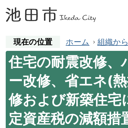
現在の位置
ホーム
組織か
住宅の耐震改修、
ー改修、省エネ(熱
修および新築住宅
定資産税の減額措