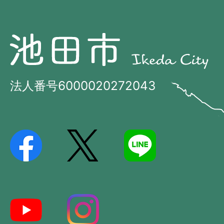
池
池
田
田
市
市
法人番号6000020272043
の
Ikeda
位
City
置
を
記
し
た
地