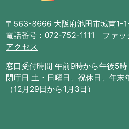
図。
大
〒563-8666 大阪府池田市城南1-1
阪
府
電話番号：072-752-1111 ファック
の
アクセス
北
西
窓口受付時間 午前9時から午後5時
部
閉庁日 土・日曜日、祝休日、年末
に
（12月29日から1月3日）
位
置
す
る。