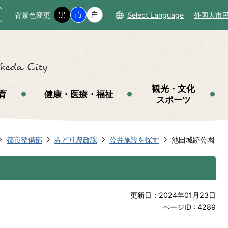
背景色変更
Select Language
外国人市
観光・文化
育
健康・医療・福祉
スポーツ
都市整備部
みどり農政課
公共施設を探す
池田城跡公園
更新日：2024年01月23日
ページID :
4289