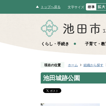
トップへ戻る
文字サイズ
くらし・手続き
子育て・教
現在の位置
ホーム
組織から探す
池田城跡公園