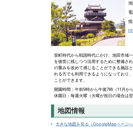
池
電
指
ht
室町時代から戦国時代にかけ、池田市域一
を後世に残しつつ活用するために整備され
の重みを改めて感じることができる施設と
れる方でも利用できるようになっており、
ことができます。
開園時間：午前9時から午後7時（11月か
休園日：毎週火曜（火曜が祝日の場合は翌平
地図情報
大きな地図を見る（GoogleMapページ