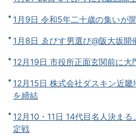
1月9日 令和5年二十歳の集いが
1月8日 ゑびす男選び@阪大坂開
12月19日 市役所正面玄関前に大
12月15日 株式会社ダスキン近
を締結
12月10・11日 14代目名人決
定戦