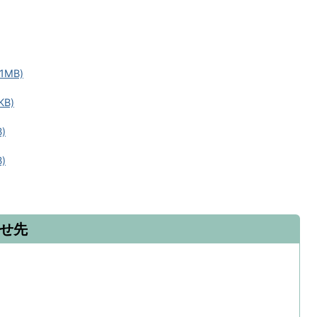
1MB)
B)
)
)
せ先