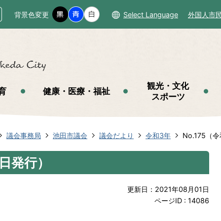
背景色変更
Select Language
外国人市
観光・文化
育
健康・医療・福祉
スポーツ
議会事務局
池田市議会
議会だより
令和3年
No.175（
1日発行）
更新日：2021年08月01日
ページID :
14086