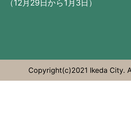
に
（12月29日から1月3日）
位
置
す
る。
Copyright(c)2021 Ikeda City. A