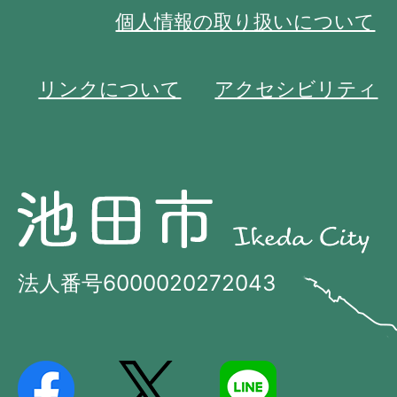
個人情報の取り扱いについて
リンクについて
アクセシビリティ
池
池
田
田
市
市
法人番号6000020272043
の
Ikeda
位
City
置
を