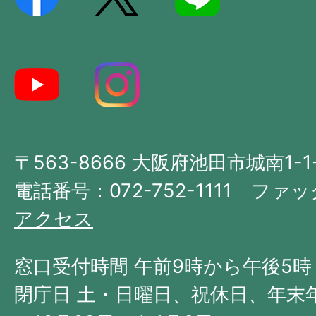
記
し
た
地
図。
大
〒563-8666 大阪府池田市城南1-1
阪
府
電話番号：072-752-1111 ファック
の
アクセス
北
西
窓口受付時間 午前9時から午後5時
部
閉庁日 土・日曜日、祝休日、年末