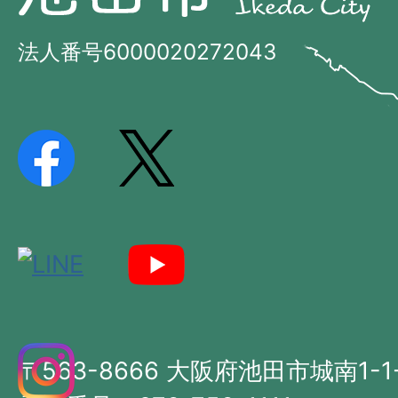
田
市
市
法人番号6000020272043
の
Ikeda
位
City
置
を
記
し
た
地
図。
大
〒563-8666 大阪府池田市城南1-1
阪