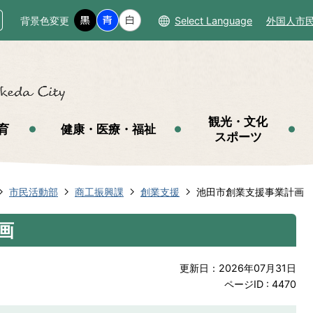
背景色変更
Select Language
外国人市
観光・文化
育
健康・医療・福祉
スポーツ
市民活動部
商工振興課
創業支援
池田市創業支援事業計画
画
更新日：2026年07月31日
ページID :
4470