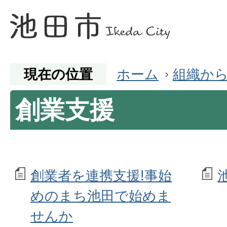
現在の位置
ホーム
組織か
創業支援
創業者を連携支援!事始
めのまち池田で始めま
せんか