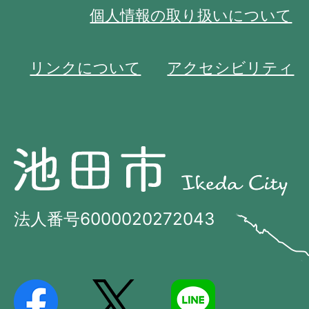
個人情報の取り扱いについて
リンクについて
アクセシビリティ
池
池
田
田
市
市
法人番号6000020272043
の
Ikeda
位
City
置
を