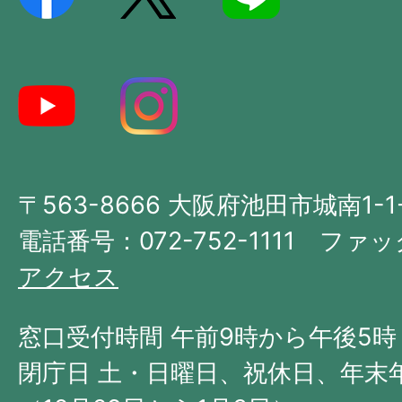
記
し
た
地
図。
大
〒563-8666 大阪府池田市城南1-1
阪
府
電話番号：072-752-1111 ファック
の
アクセス
北
西
窓口受付時間 午前9時から午後5時
部
閉庁日 土・日曜日、祝休日、年末
に