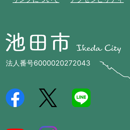
池
池
田
田
市
市
法人番号6000020272043
の
Ikeda
位
City
置
を
記
し
た