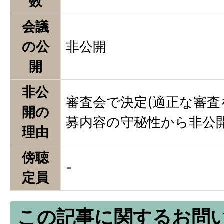
数
会議
の公
非公開
開
非公
審査会で決定(適正な審
開の
募内容の守秘性から非公開
理由
傍聴
-
定員
この記事に関するお問